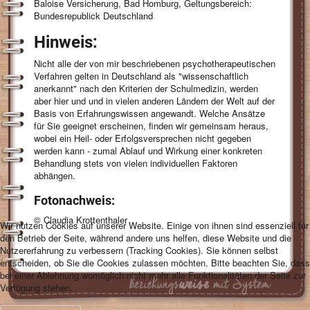
Baloise Versicherung, Bad Homburg, Geltungsbereich:
Bundesrepublick Deutschland
Hinweis:
Nicht alle der von mir beschriebenen psychotherapeutischen
Verfahren gelten in Deutschland als "wissenschaftlich
anerkannt" nach den Kriterien der Schulmedizin, werden
aber hier und und in vielen anderen Ländern der Welt auf der
Basis von Erfahrungswissen angewandt. Welche Ansätze
für Sie geeignet erscheinen, finden wir gemeinsam heraus,
wobei ein Heil- oder Erfolgsversprechen nicht gegeben
werden kann - zumal Ablauf und Wirkung einer konkreten
Behandlung stets von vielen individuellen Faktoren
abhängen.
Fotonachweis:
© Claudia Krottenthaler
Wir nutzen Cookies auf unserer Website. Einige von ihnen sind essenziell für
den Betrieb der Seite, während andere uns helfen, diese Website und die
Nutzererfahrung zu verbessern (Tracking Cookies). Sie können selbst
entscheiden, ob Sie die Cookies zulassen möchten. Bitte beachten Sie, dass
bei einer Ablehnung womöglich nicht mehr alle Funktionalitäten der Seite zur
Verfügung stehen.