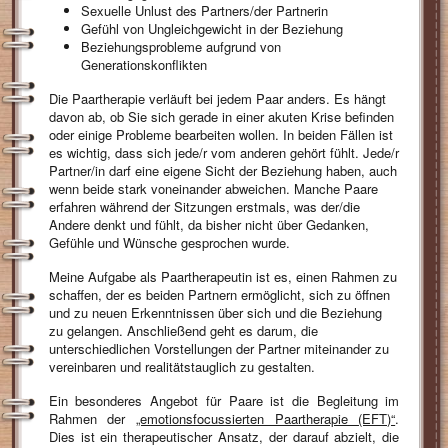
Sexuelle Unlust des Partners/der Partnerin
Gefühl von Ungleichgewicht in der Beziehung
Beziehungsprobleme aufgrund von
Generationskonflikten
Die Paartherapie verläuft bei jedem Paar anders. Es hängt
davon ab, ob Sie sich gerade in einer akuten Krise befinden
oder einige Probleme bearbeiten wollen. In beiden Fällen ist
es wichtig, dass sich jede/r vom anderen gehört fühlt. Jede/r
Partner/in darf eine eigene Sicht der Beziehung haben, auch
wenn beide stark voneinander abweichen. Manche Paare
erfahren während der Sitzungen erstmals, was der/die
Andere denkt und fühlt, da bisher nicht über Gedanken,
Gefühle und Wünsche gesprochen wurde.
Meine Aufgabe als Paartherapeutin ist es, einen Rahmen zu
schaffen, der es beiden Partnern ermöglicht, sich zu öffnen
und zu neuen Erkenntnissen über sich und die Beziehung
zu gelangen. Anschließend geht es darum, die
unterschiedlichen Vorstellungen der Partner miteinander zu
vereinbaren und realitätstauglich zu gestalten.
Ein besonderes Angebot für Paare ist die Begleitung im
Rahmen der
„emotionsfocussierten Paartherapie (EFT)“
.
Dies ist ein therapeutischer Ansatz, der darauf abzielt, die