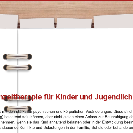
nzeltherapie für Kinder und Jugendlic
eit mit den stärksten psychischen und körperlichen Veränderungen. Diese sin
itig) belastend sein können, aber nicht gleich einen Anlass zur Beunruhigung 
zu nehmen, wenn sie das Kind anhaltend belasten oder in der Entwicklung beei
andauernde Konflikte und Belastungen in der Familie, Schule oder bei ander