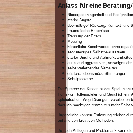
Anlass für eine Beratung/
Niedergeschlagenheit und Resignation
starke Ängste
übermäßiger Rückzug, Kontakt- und 
traumatische Erlebnisse
Trennung der Eltern
Mobbing
körperliche Beschwerden ohne organi
sehr niedriges Selbstbewusstsein
starke Unruhe und Aufmerksamkeitss
auffallend aggressives, verweigerndes
selbstverletzendes Verhalten
düstere, lebensmüde Stimmungen
Schulprobleme
Die Sprache der Kinder ist das Spiel, nicht
Form von Rollenspielen und Geschichten, A
spielerischem Weg Lösungen, verarbeiten b
dadurch mächtiger, entwickeln mehr Selbstv
Jugendliche können Entlastung erleben du
anhand von kreativen Methoden.
Je nach Anliegen und Problematik kann die 